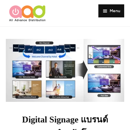
Menu
Home
About
Products
Services
Portfolio
Customer Review
Knowledge
Digital Signage แบรนด์
Contact