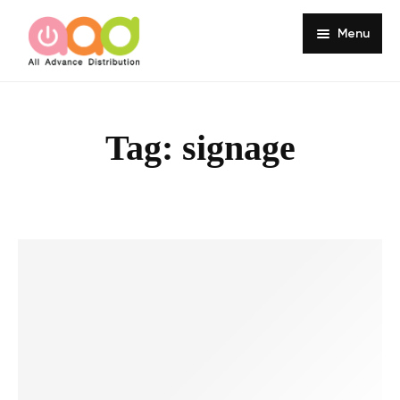
Menu
Home
About
Tag:
signage
Products
Services
Portfolio
Customer Review
Knowledge
Contact