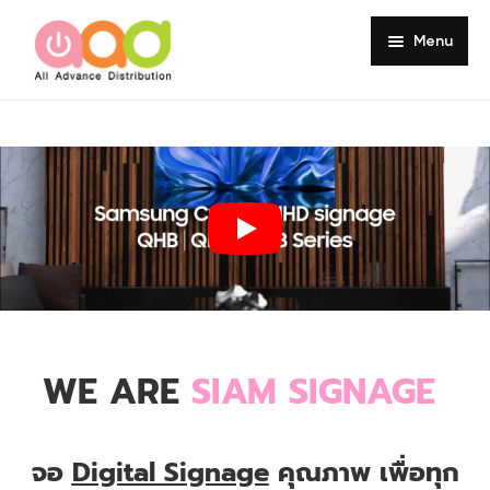
Menu
Home
About
Products
Services
Portfolio
Customer Review
WE ARE
SIAM SIGNAGE
Knowledge
Contact
จอ
Digital Signage
คุณภาพ เพื่อทุก