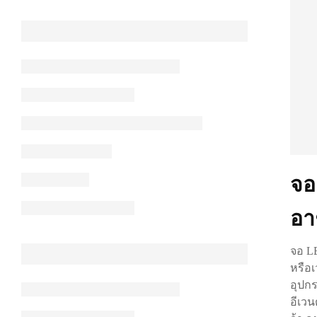
จอ
อา
จอ L
หรือเ
อุปกร
อีเวน