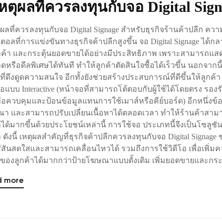
เหตุผลที่ควรลงทุนกับจอ Digital Sig
ุผลที่ควรลงทุนกับจอ Digital Signage สำหรับธุรกิจร้านค้าปลีก คว
จิตอลที่การแข่งขันทางธุรกิจค้าปลีกสูงขึ้น จอ Digital Signage ได้
ูกค้า และกระตุ้นยอดขายได้อย่างมีประสิทธิภาพ เพราะสามารถแสด
ดหรือดีลพิเศษได้ทันที ทำให้ลูกค้าตัดสินใจซื้อได้เร็วขึ้น นอกจ
อที่ดึงดูดความสนใจ อีกทั้งยังช่วยสร้างประสบการณ์ที่ดีขึ้นให้ลูกค
อแบบ Interactive (หน้าจอที่สามารถโต้ตอบกับผู้ใช้ได้โดยตรง รอง
พื่อควบคุมและป้อนข้อมูลแทนการใช้เมาส์หรือคีย์บอร์ด) อีกหนึ่งข้
า และสามารถปรับเปลี่ยนเนื้อหาได้ตลอดเวลา ทำให้ร้านค้าสาม
าได้มากขึ้นด้วยประโยชน์เหล่านี้ การใช้จอ ประเภทนี้จึงเป็นโซลูชัน
า ดังนี้ เหตุผลสำคัญที่ธุรกิจค้าปลีกควรลงทุนกับจอ Digital Signa
ีสันสดใสและสามารถเคลื่อนไหวได้ รวมถึงการใช้วิดีโอ เพื่อเพิ่
องลูกค้าได้มากกว่าป้ายโฆษณาแบบดั้งเดิม เพิ่มยอดขายและกระตุ้
d more