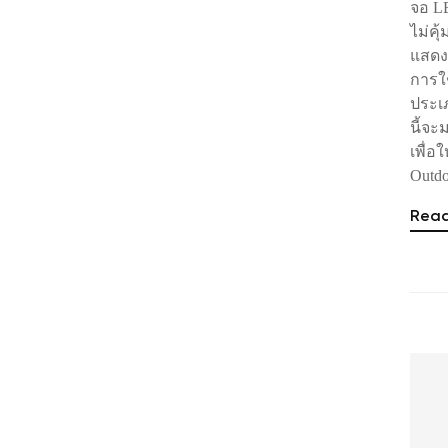
จอ LE
ไม่คุ
แสดง
การใช
ประเ
นี้จ
เพื่
Outdo
Rea