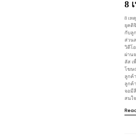
8 
8 เหต
ยุคดิ
กับล
ส่วนล
วิดีโ
ผ่านจ
ลัส เ
โฆษณ
ลูกค้
ลูกค้
จอมีส
สนใจข
Rea