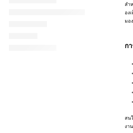
สำห
องเ
มอง
กา
สน
งาน