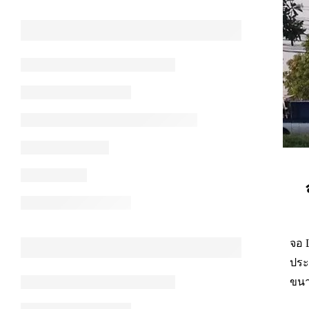
จอ 
ประ
ขนา