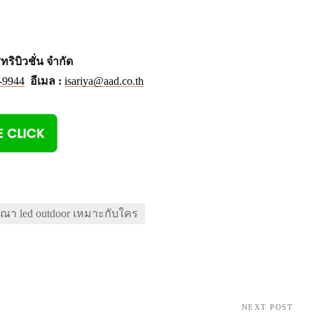
ริบิวชั่น จำกัด
-9944
อีเมล :
isariya@aad.co.th
ณา led outdoor เหมาะกับใคร
NEXT POST