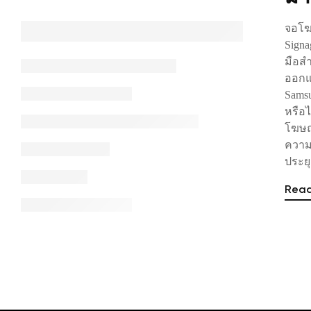
จอโฆ
Signa
มือสำ
ออกแ
Samsu
หรือ
โฆษณา
ความ
ประย
Rea