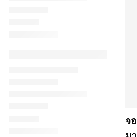
จอ
มา