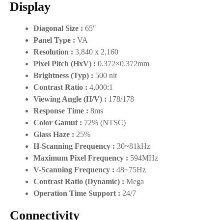
Display
Diagonal Size :
65″
Panel Type :
VA
Resolution :
3,840 x 2,160
Pixel Pitch (HxV) :
0.372×0.372mm
Brightness (Typ) :
500 nit
Contrast Ratio :
4,000:1
Viewing Angle (H/V) :
178/178
Response Time :
8ms
Color Gamut :
72% (NTSC)
Glass Haze :
25%
H-Scanning Frequency :
30~81kHz
Maximum Pixel Frequency :
594MHz
V-Scanning Frequency :
48~75Hz
Contrast Ratio (Dynamic) :
Mega
Operation Time Support :
24/7
Connectivity