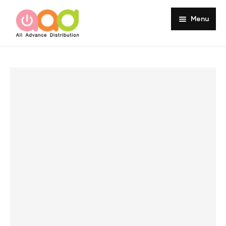
Menu
Home
About
Products
Services
Portfolio
Customer Review
Knowledge
Contact