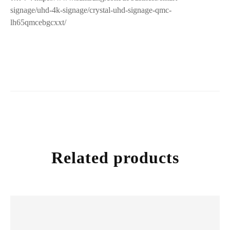
signage/uhd-4k-signage/crystal-uhd-signage-qmc-
lh65qmcebgcxxt/
Related products