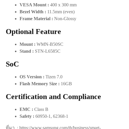
VESA Mount :
400 x 300 mm
Bezel Width :
11.5mm (even)
Frame Material :
Non-Glossy
Optional Feature
Mount :
WMN-B50SC
Stand :
STN-L6585C
SoC
OS Version :
Tizen 7.0
Flash Memory Size :
16GB
Certification and Compliance
EMC :
Class B
Safety :
60950-1, 62368-1
ที่มา : https://www.samsung.com/th/business/smart-