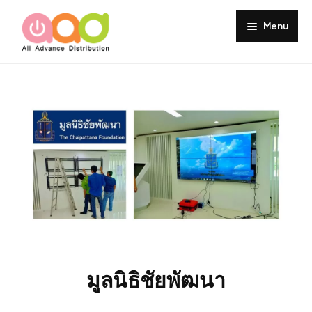
Menu
Home
About
Products
Services
Portfolio
Customer Review
Knowledge
มูลนิธิชัยพัฒนา
Contact