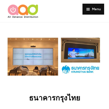
Menu
Home
About
Products
Services
Portfolio
Customer Review
Knowledge
ธนาคารกรุงไทย
Contact