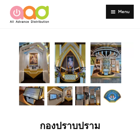
Menu
Home
About
Products
Services
Portfolio
Customer Review
Knowledge
กองปราบปราม
Contact