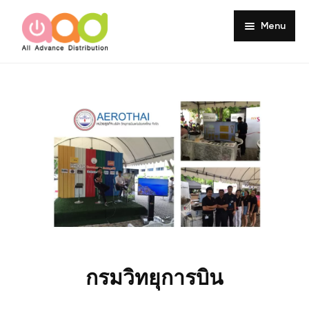
Menu
Home
About
Products
Services
Portfolio
Customer Review
Knowledge
กรมวิทยุการบิน
Contact