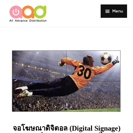
Menu
Home
About
Products
Services
Portfolio
Customer Review
Knowledge
Contact
จอโฆษณาดิจิตอล (Digital Signage)